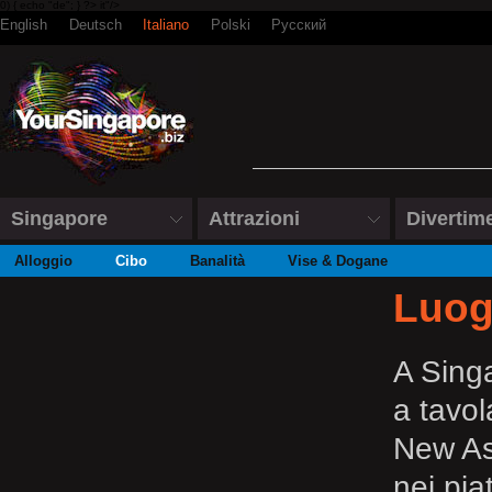
0) { echo "de"; } ?> it"/>
English
Deutsch
Italiano
Polski
Русский
Singapore
Attrazioni
Divertim
Alloggio
Cibo
Banalità
Vise & Dogane
Luog
A Singa
a tavol
New As
nei piat